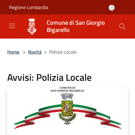
Salta al contenuto principale
Regione Lombardia
Comune di San Giorgio
Bigarello
Home
>
Novità
>
Polizia Locale
Avvisi: Polizia Locale