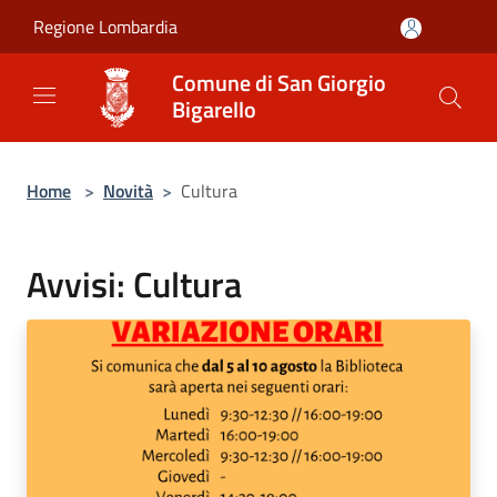
Salta al contenuto principale
Regione Lombardia
Comune di San Giorgio
Bigarello
Home
>
Novità
>
Cultura
Avvisi: Cultura