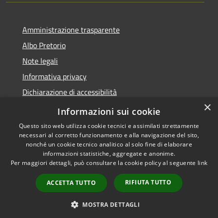
Amministrazione trasparente
Albo Pretorio
Note legali
Informativa privacy
Dichiarazione di accessibilità
×
Obiettivi di accessibilità
Informazioni sui cookie
Questo sito web utilizza cookie tecnici e assimilati strettamente
necessari al corretto funzionamento e alla navigazione del sito,
nonché un cookie tecnico analitico al solo fine di elaborare
informazioni statistiche, aggregate e anonime.
RSS
Copyright © 2026 • Comune di
Per maggiori dettagli, può consultare la cookie policy al seguente
link
Accessibilità
San Giorgio Bigarello •
Privacy
Municipium
Powered by
•
RIFIUTA TUTTO
ACCETTA TUTTO
Cookie
Accesso redazione
Mappa del sito
MOSTRA DETTAGLI