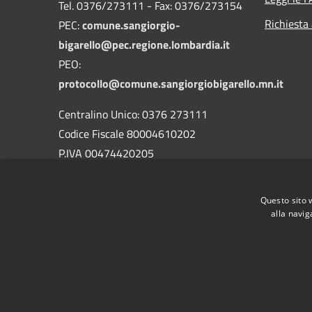
Tel. 0376/273111 - Fax: 0376/273154
Richiesta
PEC:
comune.sangiorgio-
bigarello@pec.regione.lombardia.it
PEO:
protocollo@comune.sangiorgiobigarello.mn.it
Centralino Unico: 0376 273111
Codice Fiscale 80004610202
P.IVA 00474420205
CODICE Ufficio unico:
UFH1ED
Codice IPA:
c_h883
Questo sito 
alla navig
RSS
Accessibilità
Privacy
Cookie
Mappa de