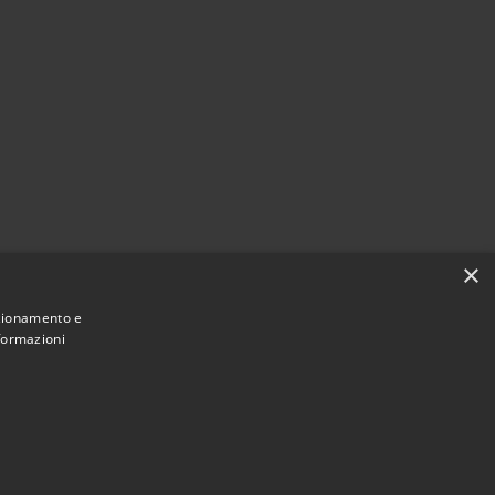
×
nzionamento e
nformazioni
Municipium
Accesso
San Giorgio Bigarello • Powered by
•
redazione