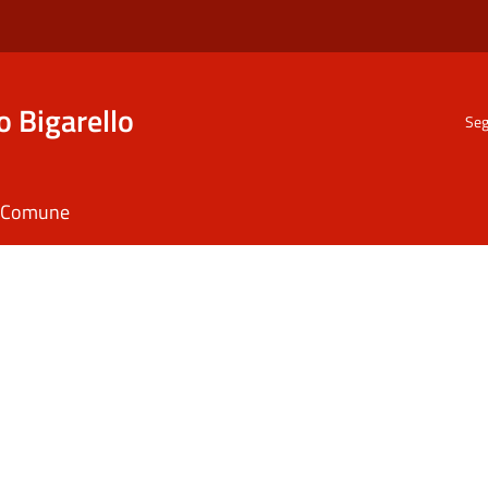
o Bigarello
Seg
il Comune