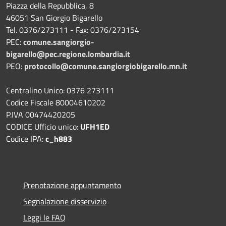
Piazza della Repubblica, 8
46051 San Giorgio Bigarello
Tel. 0376/273111 - Fax: 0376/273154
PEC:
comune.sangiorgio-
bigarello@pec.regione.lombardia.it
PEO:
protocollo@comune.sangiorgiobigarello.mn.it
Centralino Unico: 0376 273111
Codice Fiscale 80004610202
P.IVA 00474420205
CODICE Ufficio unico:
UFH1ED
Codice IPA:
c_h883
Prenotazione appuntamento
Segnalazione disservizio
Leggi le FAQ