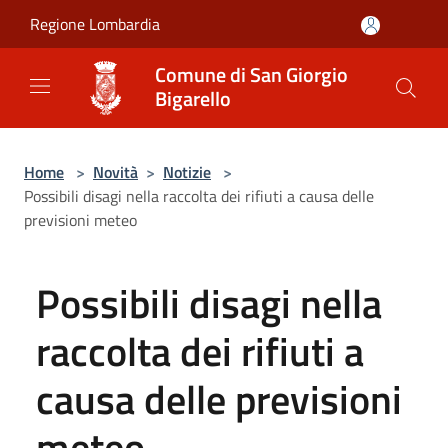
Salta al contenuto principale
Regione Lombardia
Comune di San Giorgio
Bigarello
Home
>
Novità
>
Notizie
>
Possibili disagi nella raccolta dei rifiuti a causa delle
previsioni meteo
Possibili disagi nella
raccolta dei rifiuti a
causa delle previsioni
meteo