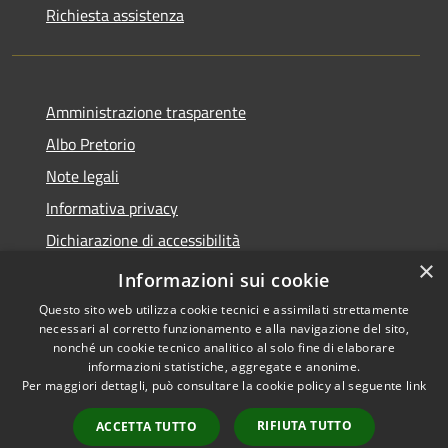
Richiesta assistenza
Amministrazione trasparente
Albo Pretorio
Note legali
Informativa privacy
Dichiarazione di accessibilità
×
Obiettivi di accessibilità
Informazioni sui cookie
Questo sito web utilizza cookie tecnici e assimilati strettamente
necessari al corretto funzionamento e alla navigazione del sito,
nonché un cookie tecnico analitico al solo fine di elaborare
informazioni statistiche, aggregate e anonime.
RSS
Copyright © 2026 • Comune di
Per maggiori dettagli, può consultare la cookie policy al seguente
link
Accessibilità
San Giorgio Bigarello •
Privacy
Municipium
Powered by
•
RIFIUTA TUTTO
ACCETTA TUTTO
Cookie
Accesso redazione