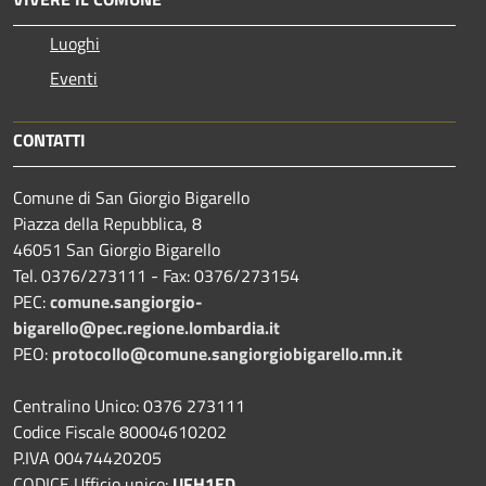
Luoghi
Eventi
CONTATTI
Comune di San Giorgio Bigarello
Piazza della Repubblica, 8
46051 San Giorgio Bigarello
Tel. 0376/273111 - Fax: 0376/273154
PEC:
comune.sangiorgio-
bigarello@pec.regione.lombardia.it
PEO:
protocollo@comune.sangiorgiobigarello.mn.it
Centralino Unico: 0376 273111
Codice Fiscale 80004610202
P.IVA 00474420205
CODICE Ufficio unico:
UFH1ED