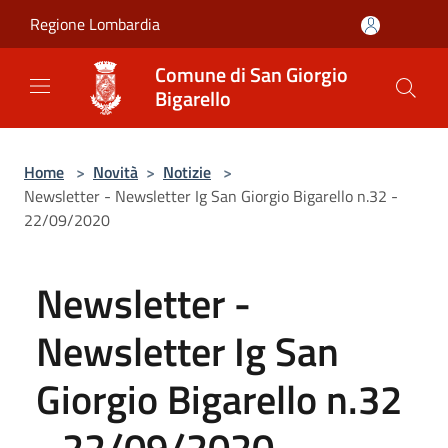
Salta al contenuto principale
Regione Lombardia
Comune di San Giorgio
Bigarello
Home
>
Novità
>
Notizie
>
Newsletter - Newsletter Ig San Giorgio Bigarello n.32 -
22/09/2020
Newsletter -
Newsletter Ig San
Giorgio Bigarello n.32
- 22/09/2020