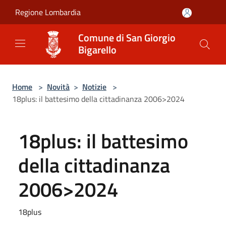
Salta al contenuto principale
Regione Lombardia
Comune di San Giorgio
Bigarello
Home
>
Novità
>
Notizie
>
18plus: il battesimo della cittadinanza 2006>2024
18plus: il battesimo
della cittadinanza
2006>2024
18plus