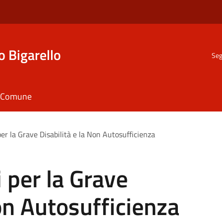
o Bigarello
Seg
il Comune
er la Grave Disabilità e la Non Autosufficienza
 per la Grave
Non Autosufficienza