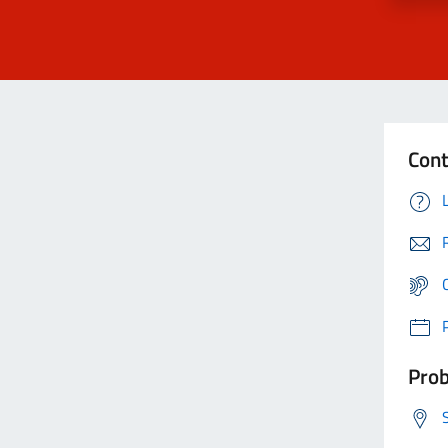
Cont
Prob