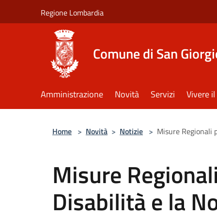
Salta al contenuto principale
Regione Lombardia
Comune di San Giorgi
Amministrazione
Novità
Servizi
Vivere 
Home
>
Novità
>
Notizie
>
Misure Regionali p
Misure Regionali
Disabilità e la 