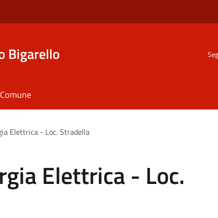
o Bigarello
Seg
il Comune
ia Elettrica - Loc. Stradella
gia Elettrica - Loc.