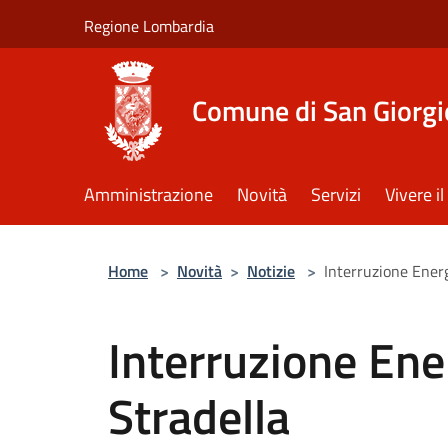
Salta al contenuto principale
Regione Lombardia
Comune di San Giorgi
Amministrazione
Novità
Servizi
Vivere 
Home
>
Novità
>
Notizie
>
Interruzione Energ
Interruzione Ener
Stradella