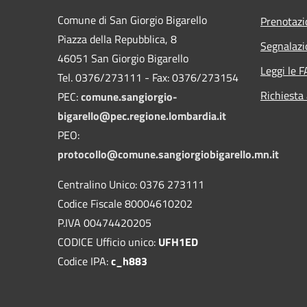
Comune di San Giorgio Bigarello
Prenotaz
Piazza della Repubblica, 8
Segnalazi
46051 San Giorgio Bigarello
Leggi le 
Tel. 0376/273111 - Fax: 0376/273154
Richiesta
PEC:
comune.sangiorgio-
bigarello@pec.regione.lombardia.it
PEO:
protocollo@comune.sangiorgiobigarello.mn.it
Centralino Unico: 0376 273111
Codice Fiscale 80004610202
P.IVA 00474420205
CODICE Ufficio unico:
UFH1ED
Codice IPA:
c_h883