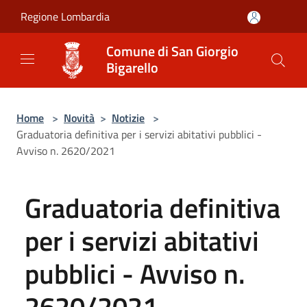
Salta al contenuto principale
Regione Lombardia
Comune di San Giorgio
Bigarello
Home
>
Novità
>
Notizie
>
Graduatoria definitiva per i servizi abitativi pubblici -
Avviso n. 2620/2021
Graduatoria definitiva
per i servizi abitativi
pubblici - Avviso n.
2620/2021