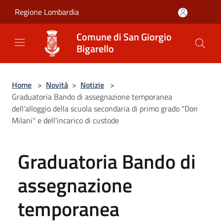
Salta al contenuto principale
Regione Lombardia
Comune di San Giorgio
Bigarello
Home
>
Novità
>
Notizie
>
Graduatoria Bando di assegnazione temporanea
dell'alloggio della scuola secondaria di primo grado "Don
Milani" e dell'incarico di custode
Graduatoria Bando di
assegnazione
temporanea