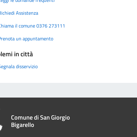
Richiedi Assistenza
Chiama il comune 0376 273111
Prenota un appuntamento
lemi in città
Segnala disservizio
Comune di San Giorgio
Bigarello