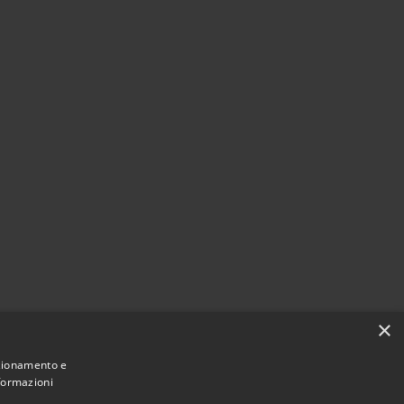
×
nzionamento e
nformazioni