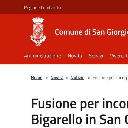
Salta al contenuto principale
Regione Lombardia
Comune di San Giorgi
Amministrazione
Novità
Servizi
Vivere 
Home
>
Novità
>
Notizie
>
Fusione per incorp
Fusione per inco
Bigarello in San