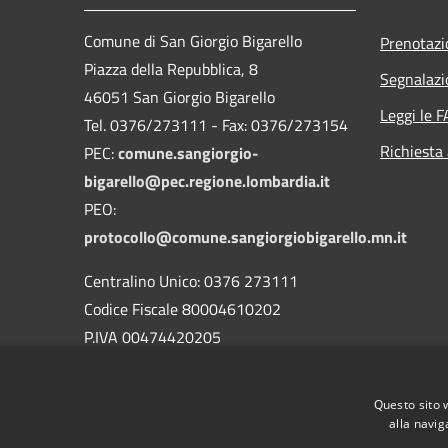
Comune di San Giorgio Bigarello
Prenotaz
Piazza della Repubblica, 8
Segnalazi
46051 San Giorgio Bigarello
Leggi le 
Tel. 0376/273111 - Fax: 0376/273154
Richiesta
PEC:
comune.sangiorgio-
bigarello@pec.regione.lombardia.it
PEO:
protocollo@comune.sangiorgiobigarello.mn.it
Centralino Unico: 0376 273111
Codice Fiscale 80004610202
P.IVA 00474420205
CODICE Ufficio unico:
UFH1ED
Codice IPA:
c_h883
Questo sito 
alla navig