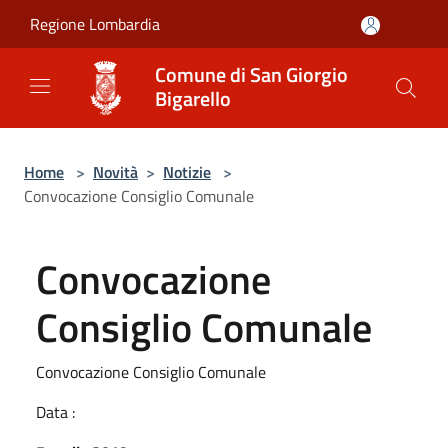
Salta al contenuto principale
Regione Lombardia
Comune di San Giorgio
Bigarello
Home
>
Novità
>
Notizie
>
Convocazione Consiglio Comunale
Convocazione
Consiglio Comunale
Convocazione Consiglio Comunale
Data :