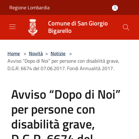
Salta al contenuto principale
Regione Lombardia
Comune di San Giorgio
Bigarello
Home
>
Novità
>
Notizie
>
Avviso “Dopo di Noi” per persone con disabilità grave,
D.G.R. 6674 del 07.06.2017. Fondi Annualità 2017.
Avviso “Dopo di Noi”
per persone con
disabilità grave,
D.G.R. 6674 del