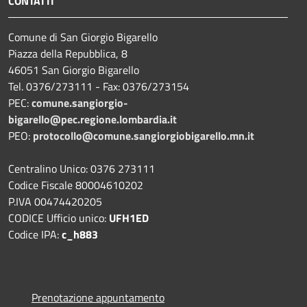
CONTATTI
Comune di San Giorgio Bigarello
Piazza della Repubblica, 8
46051 San Giorgio Bigarello
Tel. 0376/273111 - Fax: 0376/273154
PEC:
comune.sangiorgio-
bigarello@pec.regione.lombardia.it
PEO:
protocollo@comune.sangiorgiobigarello.mn.it
Centralino Unico: 0376 273111
Codice Fiscale 80004610202
P.IVA 00474420205
CODICE Ufficio unico:
UFH1ED
Codice IPA:
c_h883
Prenotazione appuntamento