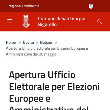
Salta al contenuto principale
Regione Lombardia
Comune di San Giorgio
Bigarello
Home
>
Novità
>
Notizie
>
Apertura Ufficio Elettorale per Elezioni Europee e
Amministrative del 26 maggio
Apertura Ufficio
Elettorale per Elezioni
Europee e
Amministrative del