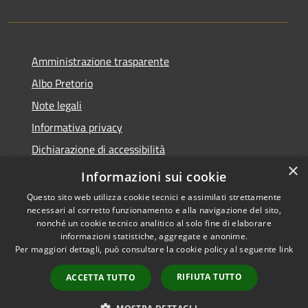
Amministrazione trasparente
Albo Pretorio
Note legali
Informativa privacy
Dichiarazione di accessibilità
×
Obiettivi di accessibilità
Informazioni sui cookie
Questo sito web utilizza cookie tecnici e assimilati strettamente
necessari al corretto funzionamento e alla navigazione del sito,
nonché un cookie tecnico analitico al solo fine di elaborare
informazioni statistiche, aggregate e anonime.
RSS
Copyright © 2026 • Comune di
Per maggiori dettagli, può consultare la cookie policy al seguente
link
Accessibilità
San Giorgio Bigarello •
Privacy
Municipium
Powered by
•
RIFIUTA TUTTO
ACCETTA TUTTO
Cookie
Accesso redazione
Mappa del sito