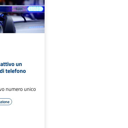
 attivo un
di telefono
ovo numero unico
azione