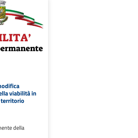
modifica
la viabilità in
 territorio
ente della