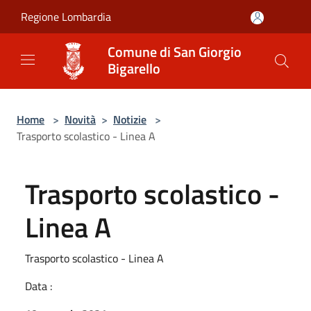
Salta al contenuto principale
Regione Lombardia
Comune di San Giorgio
Bigarello
Home
>
Novità
>
Notizie
>
Trasporto scolastico - Linea A
Trasporto scolastico -
Linea A
Trasporto scolastico - Linea A
Data :