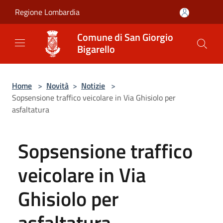
Salta al contenuto principale
Regione Lombardia
Comune di San Giorgio
Bigarello
Home
>
Novità
>
Notizie
>
Sopsensione traffico veicolare in Via Ghisiolo per
asfaltatura
Sopsensione traffico
veicolare in Via
Ghisiolo per
asfaltatura