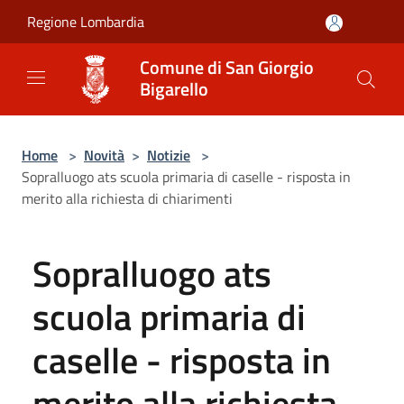
Salta al contenuto principale
Regione Lombardia
Comune di San Giorgio
Bigarello
Home
>
Novità
>
Notizie
>
Sopralluogo ats scuola primaria di caselle - risposta in
merito alla richiesta di chiarimenti
Sopralluogo ats
scuola primaria di
caselle - risposta in
merito alla richiesta