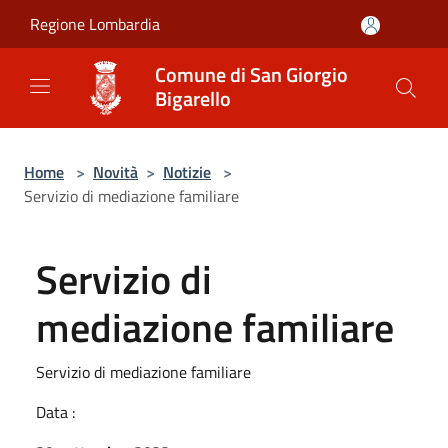
Salta al contenuto principale
Regione Lombardia
Comune di San Giorgio
Bigarello
Home
>
Novità
>
Notizie
>
Servizio di mediazione familiare
Servizio di
mediazione familiare
Servizio di mediazione familiare
Data :