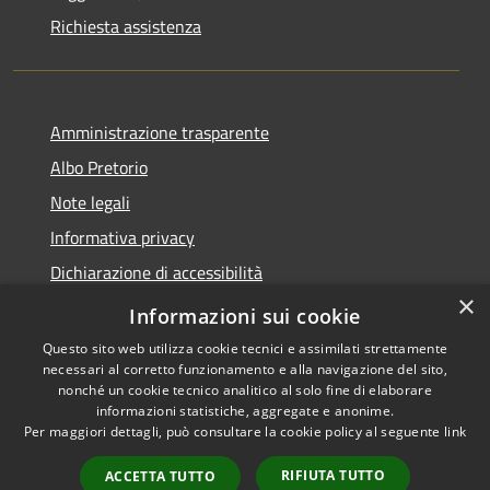
Richiesta assistenza
Amministrazione trasparente
Albo Pretorio
Note legali
Informativa privacy
Dichiarazione di accessibilità
×
Obiettivi di accessibilità
Informazioni sui cookie
Questo sito web utilizza cookie tecnici e assimilati strettamente
necessari al corretto funzionamento e alla navigazione del sito,
nonché un cookie tecnico analitico al solo fine di elaborare
informazioni statistiche, aggregate e anonime.
RSS
Copyright © 2026 • Comune di
Per maggiori dettagli, può consultare la cookie policy al seguente
link
Accessibilità
San Giorgio Bigarello •
Privacy
Municipium
Powered by
•
RIFIUTA TUTTO
ACCETTA TUTTO