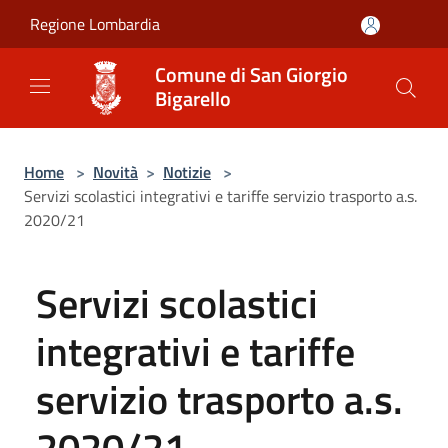
Salta al contenuto principale
Regione Lombardia
Comune di San Giorgio
Bigarello
Home
>
Novità
>
Notizie
>
Servizi scolastici integrativi e tariffe servizio trasporto a.s.
2020/21
Servizi scolastici
integrativi e tariffe
servizio trasporto a.s.
2020/21