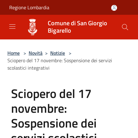
Salta al contenuto principale
Regione Lombardia
Comune di San Giorgio
Bigarello
Home
>
Novità
>
Notizie
>
Sciopero del 17 novembre: Sospensione dei servizi
scolastici integrativi
Sciopero del 17
novembre:
Sospensione dei
servizi scolastici