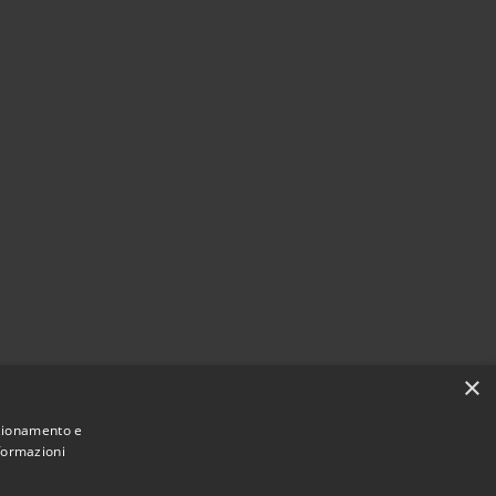
×
nzionamento e
nformazioni