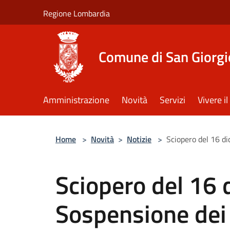
Salta al contenuto principale
Regione Lombardia
Comune di San Giorgi
Amministrazione
Novità
Servizi
Vivere 
Home
>
Novità
>
Notizie
>
Sciopero del 16 di
Sciopero del 16
Sospensione dei s