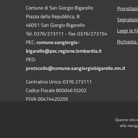
Comune di San Giorgio Bigarello
Prenotaz
Piazza della Repubblica, 8
Segnalazi
46051 San Giorgio Bigarello
Leggi le 
Tel. 0376/273111 - Fax: 0376/273154
Richiesta
PEC:
comune.sangiorgio-
bigarello@pec.regione.lombardia.it
PEO:
protocollo@comune.sangiorgiobigarello.mn.it
Centralino Unico: 0376 273111
Codice Fiscale 80004610202
P.IVA 00474420205
CODICE Ufficio unico:
UFH1ED
Codice IPA:
c_h883
Questo sito 
alla navig