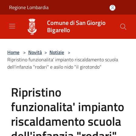
Salta al contenuto principale
Regione Lombardia
Comune di San Giorgio
Bigarello
Home
>
Novità
>
Notizie
>
Ripristino funzionalita' impianto riscaldamento scuola
dell'infanzia "rodari" e asilo nido "il girotondo"
Ripristino
funzionalita' impianto
riscaldamento scuola
dell'infanzia "rodari"