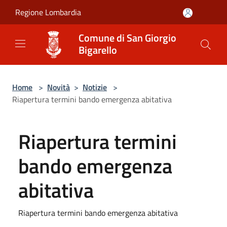
Salta al contenuto principale
Regione Lombardia
Comune di San Giorgio
Bigarello
Home
>
Novità
>
Notizie
>
Riapertura termini bando emergenza abitativa
Riapertura termini
bando emergenza
abitativa
Riapertura termini bando emergenza abitativa