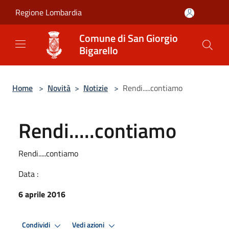
Salta al contenuto principale
Regione Lombardia
Comune di San Giorgio
Bigarello
Home
>
Novità
>
Notizie
>
Rendi.....contiamo
Rendi.....contiamo
Rendi.....contiamo
Data :
6 aprile 2016
Condividi
Vedi azioni