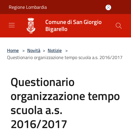
Salta al contenuto principale
Regione Lombardia
Comune di San Giorgio
Bigarello
Home
>
Novità
>
Notizie
>
Questionario organizzazione tempo scuola a.s. 2016/2017
Questionario
organizzazione tempo
scuola a.s.
2016/2017