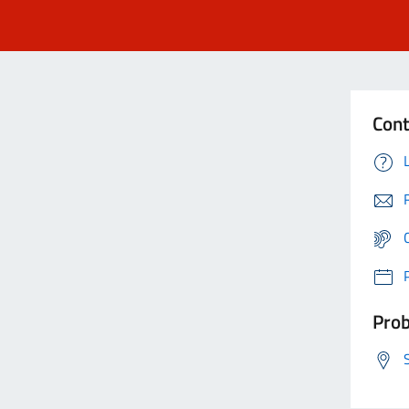
Cont
Prob