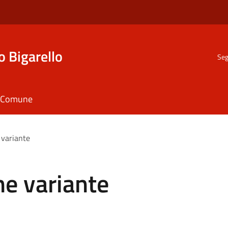
o Bigarello
Seg
il Comune
e variante
ne variante