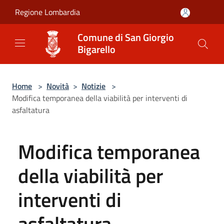
Salta al contenuto principale
Regione Lombardia
Comune di San Giorgio
Bigarello
Home
>
Novità
>
Notizie
>
Modifica temporanea della viabilità per interventi di
asfaltatura
Modifica temporanea
della viabilità per
interventi di
asfaltatura