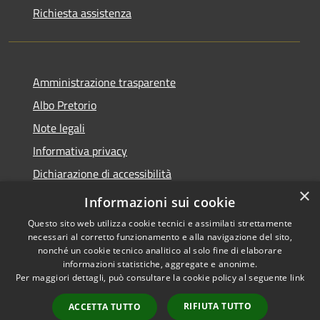
Richiesta assistenza
Amministrazione trasparente
Albo Pretorio
Note legali
Informativa privacy
Dichiarazione di accessibilità
×
Obiettivi di accessibilità
Informazioni sui cookie
Questo sito web utilizza cookie tecnici e assimilati strettamente
necessari al corretto funzionamento e alla navigazione del sito,
nonché un cookie tecnico analitico al solo fine di elaborare
informazioni statistiche, aggregate e anonime.
RSS
Copyright © 2026 • Comune di
Per maggiori dettagli, può consultare la cookie policy al seguente
link
Accessibilità
San Giorgio Bigarello •
Privacy
Municipium
Powered by
•
RIFIUTA TUTTO
ACCETTA TUTTO
Cookie