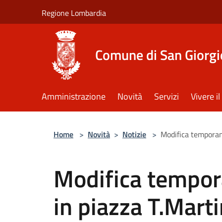
Salta al contenuto principale
Regione Lombardia
Comune di San Giorgi
Amministrazione
Novità
Servizi
Vivere 
Home
>
Novità
>
Notizie
>
Modifica temporanea
Modifica tempora
in piazza T.Marti