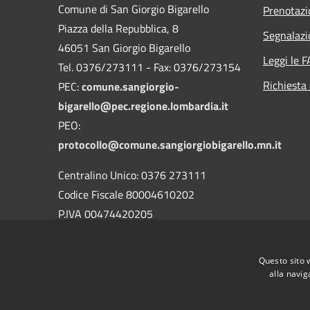
Comune di San Giorgio Bigarello
Prenotaz
Piazza della Repubblica, 8
Segnalazi
46051 San Giorgio Bigarello
Leggi le 
Tel. 0376/273111 - Fax: 0376/273154
Richiesta
PEC:
comune.sangiorgio-
bigarello@pec.regione.lombardia.it
PEO:
protocollo@comune.sangiorgiobigarello.mn.it
Centralino Unico: 0376 273111
Codice Fiscale 80004610202
P.IVA 00474420205
CODICE Ufficio unico:
UFH1ED
Codice IPA:
c_h883
Questo sito 
alla navig