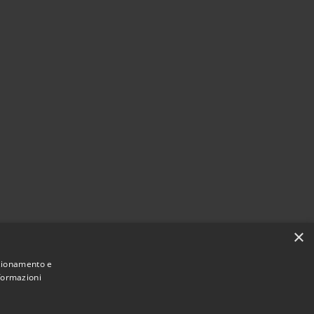
×
nzionamento e
nformazioni