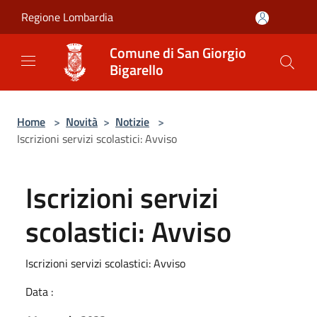
Salta al contenuto principale
Regione Lombardia
Comune di San Giorgio
Bigarello
Home
>
Novità
>
Notizie
>
Iscrizioni servizi scolastici: Avviso
Iscrizioni servizi
scolastici: Avviso
Iscrizioni servizi scolastici: Avviso
Data :