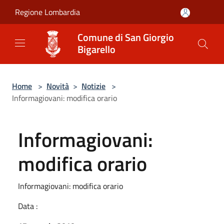
Salta al contenuto principale
Regione Lombardia
Comune di San Giorgio
Bigarello
Home
>
Novità
>
Notizie
>
Informagiovani: modifica orario
Informagiovani:
modifica orario
Informagiovani: modifica orario
Data :