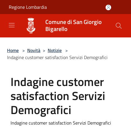
Salta al contenuto principale
Regione Lombardia
Comune di San Giorgio
Bigarello
Home
>
Novità
>
Notizie
>
Indagine customer satisfaction Servizi Demografici
Indagine customer
satisfaction Servizi
Demografici
Indagine customer satisfaction Servizi Demografici