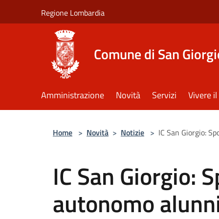
Salta al contenuto principale
Regione Lombardia
Comune di San Giorgi
Amministrazione
Novità
Servizi
Vivere 
Home
>
Novità
>
Notizie
>
IC San Giorgio: S
IC San Giorgio:
autonomo alunni