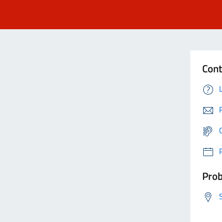
Cont
Prob