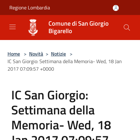
Salta al contenuto principale
Regione Lombardia
Comune di San Giorgio
Bigarello
Home
>
Novità
>
Notizie
>
IC San Giorgio: Settimana della Memoria- Wed, 18 Jan
2017 07:09:57 +0000
IC San Giorgio:
Settimana della
Memoria- Wed, 18
Jan 2017 07:09:57