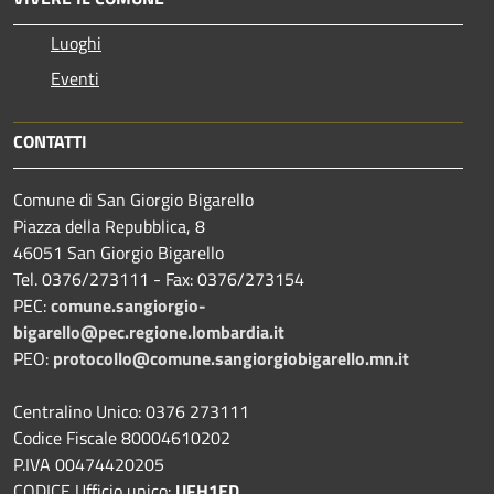
Luoghi
Eventi
CONTATTI
Comune di San Giorgio Bigarello
Piazza della Repubblica, 8
46051 San Giorgio Bigarello
Tel. 0376/273111 - Fax: 0376/273154
PEC:
comune.sangiorgio-
bigarello@pec.regione.lombardia.it
PEO:
protocollo@comune.sangiorgiobigarello.mn.it
Centralino Unico: 0376 273111
Codice Fiscale 80004610202
P.IVA 00474420205
CODICE Ufficio unico:
UFH1ED