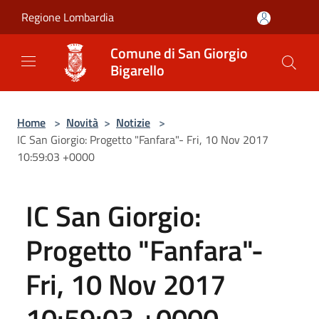
Salta al contenuto principale
Regione Lombardia
Comune di San Giorgio
Bigarello
Home
>
Novità
>
Notizie
>
IC San Giorgio: Progetto "Fanfara"- Fri, 10 Nov 2017
10:59:03 +0000
IC San Giorgio:
Progetto "Fanfara"-
Fri, 10 Nov 2017
10:59:03 +0000