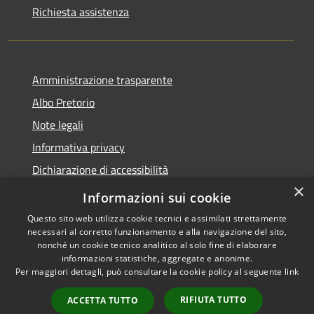
Richiesta assistenza
Amministrazione trasparente
Albo Pretorio
Note legali
Informativa privacy
Dichiarazione di accessibilità
×
Obiettivi di accessibilità
Informazioni sui cookie
Questo sito web utilizza cookie tecnici e assimilati strettamente
necessari al corretto funzionamento e alla navigazione del sito,
nonché un cookie tecnico analitico al solo fine di elaborare
informazioni statistiche, aggregate e anonime.
RSS
Copyright © 2026 • Comune di
Per maggiori dettagli, può consultare la cookie policy al seguente
link
Accessibilità
San Giorgio Bigarello •
Privacy
Municipium
Powered by
•
RIFIUTA TUTTO
ACCETTA TUTTO
Cookie
Accesso redazione