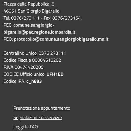
Piazza della Repubblica, 8
46051 San Giorgio Bigarello
Tel. 0376/273111 - Fax: 0376/273154
PEC:
comune.sangiorgio-
bigarello@pec.regione.lombardia.it
PEO:
protocollo@comune.sangiorgiobigarello.mn.it
Centralino Unico: 0376 273111
Codice Fiscale 80004610202
P.IVA 00474420205
CODICE Ufficio unico:
UFH1ED
Codice IPA:
c_h883
Prenotazione appuntamento
Segnalazione disservizio
Leggi le FAQ