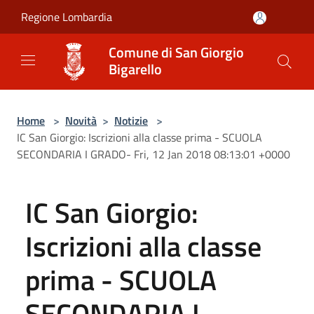
Salta al contenuto principale
Regione Lombardia
Comune di San Giorgio
Bigarello
Home
>
Novità
>
Notizie
>
IC San Giorgio: Iscrizioni alla classe prima - SCUOLA
SECONDARIA I GRADO- Fri, 12 Jan 2018 08:13:01 +0000
IC San Giorgio:
Iscrizioni alla classe
prima - SCUOLA
SECONDARIA I