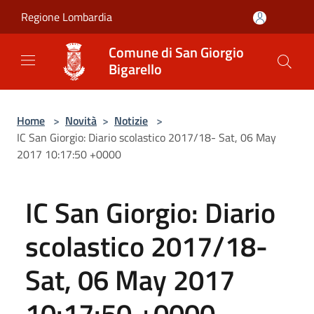
Salta al contenuto principale
Regione Lombardia
Comune di San Giorgio
Bigarello
Home
>
Novità
>
Notizie
>
IC San Giorgio: Diario scolastico 2017/18- Sat, 06 May
2017 10:17:50 +0000
IC San Giorgio: Diario
scolastico 2017/18-
Sat, 06 May 2017
10:17:50 +0000