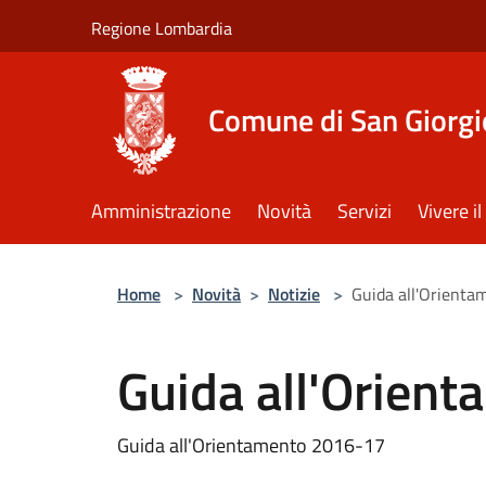
Salta al contenuto principale
Regione Lombardia
Comune di San Giorgi
Amministrazione
Novità
Servizi
Vivere 
Home
>
Novità
>
Notizie
>
Guida all'Orient
Guida all'Orien
Guida all'Orientamento 2016-17