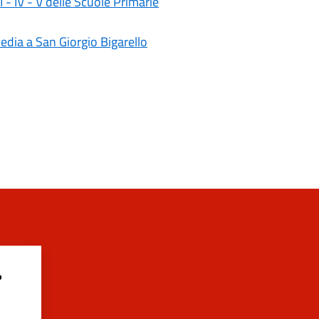
II - IV - V delle Scuole Primarie
media a San Giorgio Bigarello
?