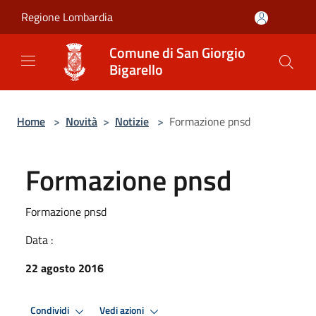
Salta al contenuto principale
Regione Lombardia
Comune di San Giorgio
Bigarello
Home
>
Novità
>
Notizie
>
Formazione pnsd
Formazione pnsd
Formazione pnsd
Data :
22 agosto 2016
Condividi
Vedi azioni