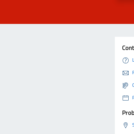
Cont
Prob