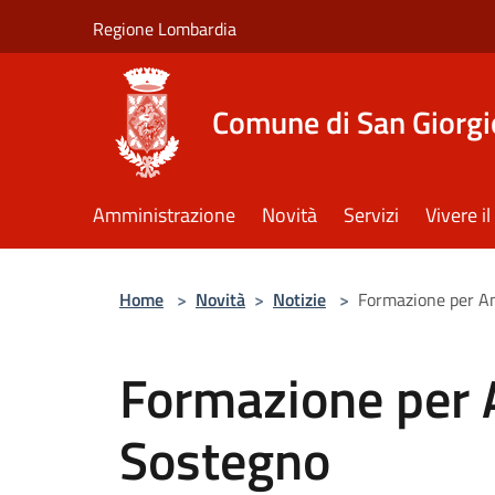
Salta al contenuto principale
Regione Lombardia
Comune di San Giorgi
Amministrazione
Novità
Servizi
Vivere 
Home
>
Novità
>
Notizie
>
Formazione per Am
Formazione per 
Sostegno