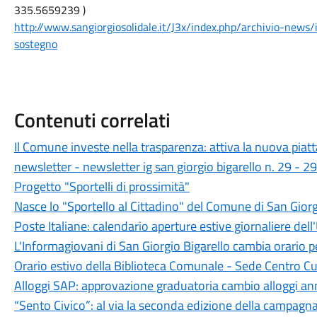
335.5659239 )
http://www.sangiorgiosolidale.it/J3x/index.php/archivio-news
sostegno
Contenuti correlati
Il Comune investe nella trasparenza: attiva la nuova piat
newsletter - newsletter ig san giorgio bigarello n. 29 - 
Progetto "Sportelli di prossimità"
Nasce lo "Sportello al Cittadino" del Comune di San Giorg
Poste Italiane: calendario aperture estive giornaliere dell'
L'Informagiovani di San Giorgio Bigarello cambia orario pe
Orario estivo della Biblioteca Comunale - Sede Centro Cu
Alloggi SAP: approvazione graduatoria cambio alloggi a
“Sento Civico”: al via la seconda edizione della campagn