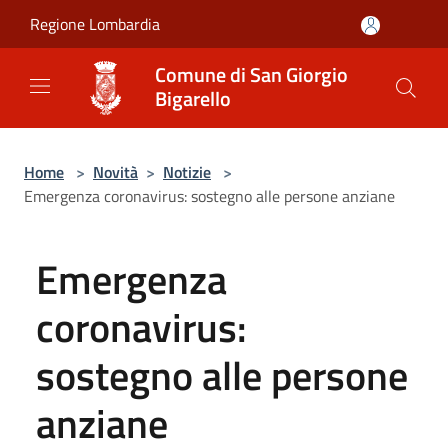
Salta al contenuto principale
Regione Lombardia
Comune di San Giorgio
Bigarello
Home
>
Novità
>
Notizie
>
Emergenza coronavirus: sostegno alle persone anziane
Emergenza
coronavirus:
sostegno alle persone
anziane