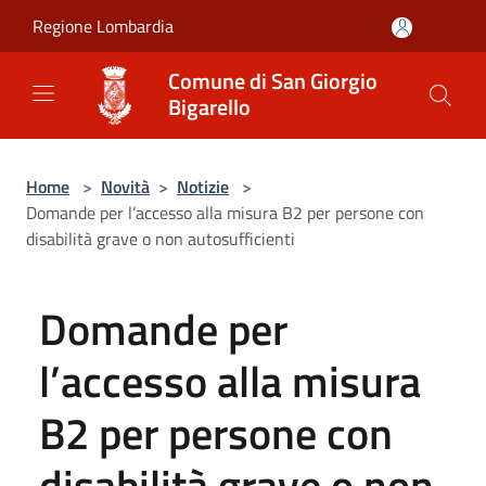
Salta al contenuto principale
Regione Lombardia
Comune di San Giorgio
Bigarello
Home
>
Novità
>
Notizie
>
Domande per l’accesso alla misura B2 per persone con
disabilità grave o non autosufficienti
Domande per
l’accesso alla misura
B2 per persone con
disabilità grave o non