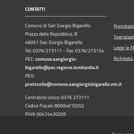
CONTATTI
Comune di San Giorgio Bigarello
Prenotaz
Piazza della Repubblica, 8
Segnalazi
46051 San Giorgio Bigarello
Leggi le 
Tel. 0376/273111 - Fax: 0376/273154
Richiesta
PEC:
comune.sangiorgio-
bigarello@pec.regione.lombardia.it
PEO:
protocollo@comune.sangiorgiobigarello.mn.it
Centralino Unico: 0376 273111
Codice Fiscale 80004610202
P.IVA 00474420205
CODICE Ufficio unico:
UFH1ED
Codice IPA:
c_h883