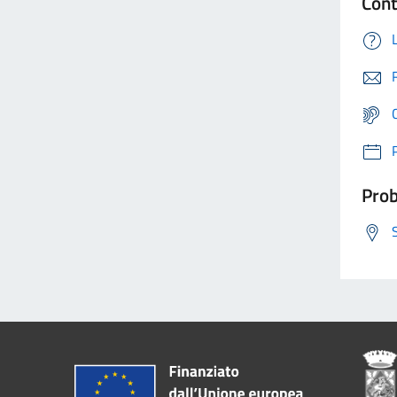
Cont
Prob