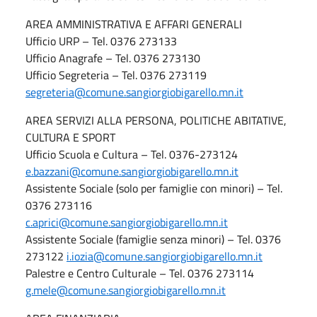
AREA AMMINISTRATIVA E AFFARI GENERALI
Ufficio URP – Tel. 0376 273133
Ufficio Anagrafe – Tel. 0376 273130
Ufficio Segreteria – Tel. 0376 273119
segreteria@comune.sangiorgiobigarello.mn.it
AREA SERVIZI ALLA PERSONA, POLITICHE ABITATIVE,
CULTURA E SPORT
Ufficio Scuola e Cultura – Tel. 0376-273124
e.bazzani@comune.sangiorgiobigarello.mn.it
Assistente Sociale (solo per famiglie con minori) – Tel.
0376 273116
c.aprici@comune.sangiorgiobigarello.mn.it
Assistente Sociale (famiglie senza minori) – Tel. 0376
273122
i.iozia@comune.sangiorgiobigarello.mn.it
Palestre e Centro Culturale – Tel. 0376 273114
g.mele@comune.sangiorgiobigarello.mn.it