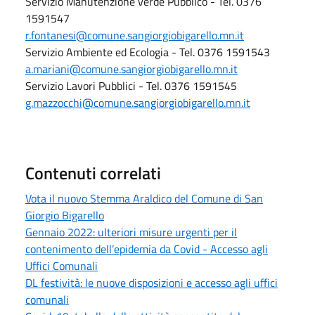
Servizio Manutenzione verde Pubblico - Tel. 0376
1591547
r.fontanesi@comune.sangiorgiobigarello.mn.it
Servizio Ambiente ed Ecologia - Tel. 0376 1591543
a.mariani@comune.sangiorgiobigarello.mn.it
Servizio Lavori Pubblici - Tel. 0376 1591545
g.mazzocchi@comune.sangiorgiobigarello.mn.it
Contenuti correlati
Vota il nuovo Stemma Araldico del Comune di San
Giorgio Bigarello
Gennaio 2022: ulteriori misure urgenti per il
contenimento dell’epidemia da Covid - Accesso agli
Uffici Comunali
DL festività: le nuove disposizioni e accesso agli uffici
comunali