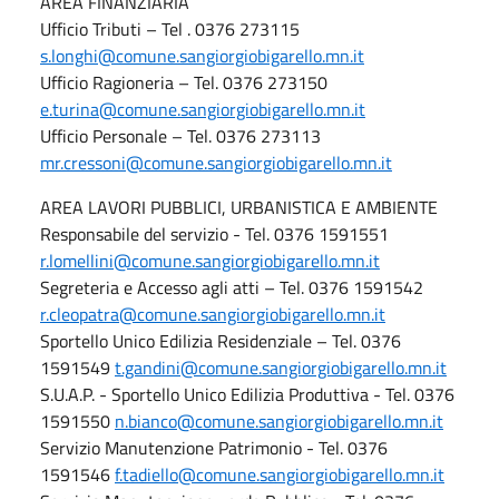
AREA FINANZIARIA
Ufficio Tributi – Tel . 0376 273115
s.longhi@comune.sangiorgiobigarello.mn.it
Ufficio Ragioneria – Tel. 0376 273150
e.turina@comune.sangiorgiobigarello.mn.it
Ufficio Personale – Tel. 0376 273113
mr.cressoni@comune.sangiorgiobigarello.mn.it
AREA LAVORI PUBBLICI, URBANISTICA E AMBIENTE
Responsabile del servizio - Tel. 0376 1591551
r.lomellini@comune.sangiorgiobigarello.mn.it
Segreteria e Accesso agli atti – Tel. 0376 1591542
r.cleopatra@comune.sangiorgiobigarello.mn.it
Sportello Unico Edilizia Residenziale – Tel. 0376
1591549
t.gandini@comune.sangiorgiobigarello.mn.it
S.U.A.P. - Sportello Unico Edilizia Produttiva - Tel. 0376
1591550
n.bianco@comune.sangiorgiobigarello.mn.it
Servizio Manutenzione Patrimonio - Tel. 0376
1591546
f.tadiello@comune.sangiorgiobigarello.mn.it