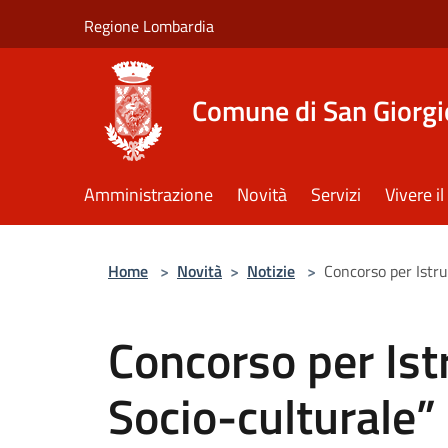
Salta al contenuto principale
Regione Lombardia
Comune di San Giorgi
Amministrazione
Novità
Servizi
Vivere 
Home
>
Novità
>
Notizie
>
Concorso per Istru
Concorso per Ist
Socio-culturale” 