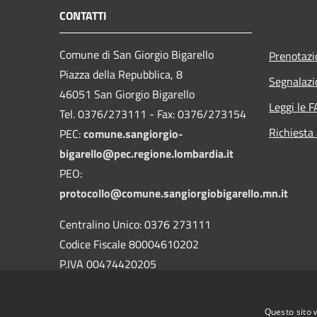
CONTATTI
Comune di San Giorgio Bigarello
Prenotaz
Piazza della Repubblica, 8
Segnalazi
46051 San Giorgio Bigarello
Leggi le 
Tel. 0376/273111 - Fax: 0376/273154
Richiesta
PEC:
comune.sangiorgio-
bigarello@pec.regione.lombardia.it
PEO:
protocollo@comune.sangiorgiobigarello.mn.it
Centralino Unico: 0376 273111
Codice Fiscale 80004610202
P.IVA 00474420205
CODICE Ufficio unico:
UFH1ED
Codice IPA:
c_h883
Questo sito 