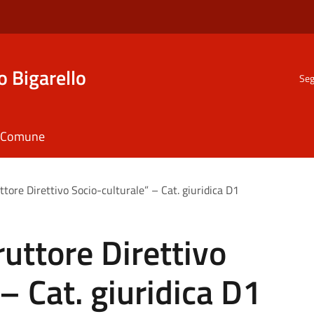
o Bigarello
Seg
il Comune
ttore Direttivo Socio-culturale” – Cat. giuridica D1
ruttore Direttivo
– Cat. giuridica D1