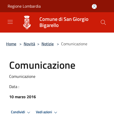
Salta al contenuto principale
Regione Lombardia
Comune di San Giorgio
Bigarello
Home
>
Novità
>
Notizie
>
Comunicazione
Comunicazione
Comunicazione
Data :
10 marzo 2016
Condividi
Vedi azioni