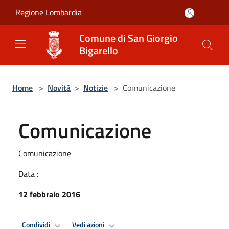
Salta al contenuto principale
Regione Lombardia
Comune di San Giorgio
Bigarello
Home
>
Novità
>
Notizie
>
Comunicazione
Comunicazione
Comunicazione
Data :
12 febbraio 2016
Condividi
Vedi azioni